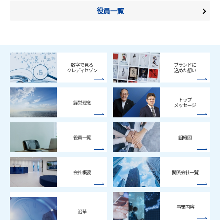
役員一覧
数字で見る
ブランドに
クレディセゾン
込めた想い
トップ
経営理念
メッセージ
役員一覧
組織図
会社概要
関係会社一覧
事業内容
沿革